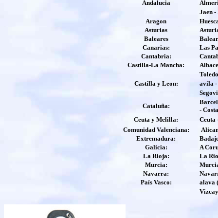
Andaluc
i
a
Almeri
Ja
e
n -
Arag
o
n
Huesca
Asturias
Asturi
Baleares
Balear
Canarias:
Las Pa
Cantabria:
Canta
Castilla-La Mancha:
Albace
Toled
Castilla y Le
o
n:
a
vila 
Segovi
Barcel
Cataluña:
- Cost
Ceuta y Melilla:
Ceuta 
Comunidad Valenciana:
Alican
Extremadura:
Badajo
Galicia:
A Coru
La Rioja:
La Rio
Murcia:
Murci
Navarra:
Navar
País Vasco:
a
lava 
Vizcay