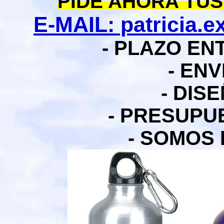
PIDE AHORA TU
E-MAIL: patricia.
- PLAZO E
- ENV
- DIS
- PRESUPU
- SOMOS