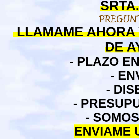
SRTA.
LLAMAME AHORA 
DE 
- PLAZO E
- EN
- DI
- PRESUP
- SOMO
ENVIAME 