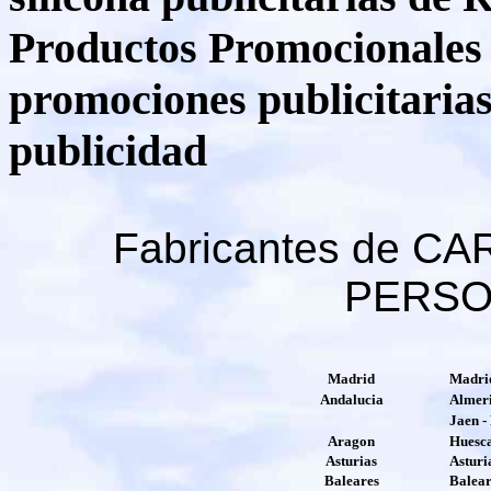
Productos Promocionales ,
promociones publicitarias
publicidad
Fabricantes de C
PERSO
Madrid
Madri
Andaluc
i
a
Almeri
Ja
e
n -
Arag
o
n
Huesca
Asturias
Asturi
Baleares
Balear