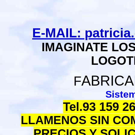
E-MAIL: patrici
IMAGINATE LO
LOGOT
ABRICA
F
Siste
Tel.93 159 26
LLAMENOS SIN CO
PRECIOS Y SOLI