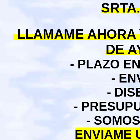
SRTA.
LLAMAME AHORA 
DE 
- PLAZO E
- EN
- DI
- PRESUP
- SOMO
ENVIAME 